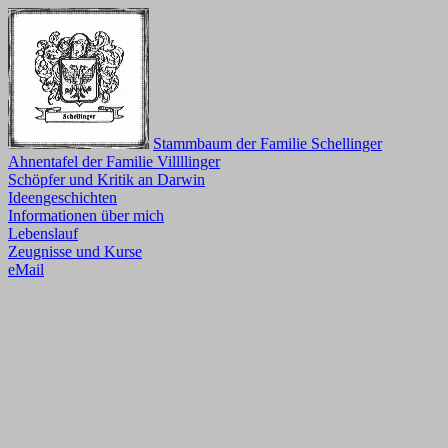
Stammbaum der Familie Schellinger
Ahnentafel der Familie Villllinger
Schöpfer und Kritik an Darwin
Ideengeschichten
Informationen über mich
Lebenslauf
Zeugnisse und Kurse
eMail